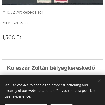
** 1932. Arcképek I. sor
MBK: 520-533
1,500
Ft
Koleszár Zoltán bélyegkereskedő
Cookies
We use cookies to enable the proper functioning and
Languages
security of our website, and to offer you the best possible
Magyar
English
Deutsch
user experience.