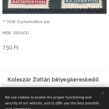
** 1938. Eucharisztikus pár
MBK: 599-600
750
Ft
Koleszár Zoltán bélyegkereskedő
Cookies
We use cookies to enable the proper functioning and
Languages
security of our website, and to offer you the best possible
Magyar
English
Deutsch
user experience.