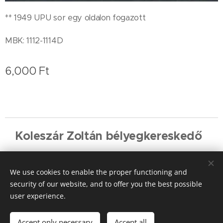
** 1949 UPU sor egy oldalon fogazott
MBK: 1112-1114D
6,000
Ft
Koleszár Zoltán bélyegkereskedő
Cookies
We use cookies to enable the proper functioning and
Languages
security of our website, and to offer you the best possible
Magyar
English
Deutsch
user experience.
Add to cart
Accept only necessary
Accept all