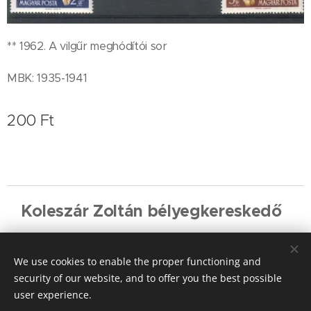
** 1962. A vilgűr meghódítói sor
MBK: 1935-1941
200
Ft
Koleszár Zoltán bélyegkereskedő
Cookies
We use cookies to enable the proper functioning and
Languages
security of our website, and to offer you the best possible
Magyar
English
Deutsch
user experience.