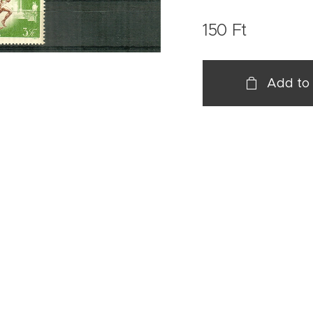
150
Ft
Add to 