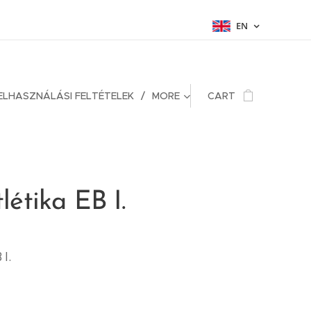
EN
ELHASZNÁLÁSI FELTÉTELEK
MORE
CART
tlétika EB I.
 I.