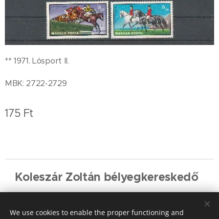
** 1971. Lósport II.
MBK: 2722-2729
175
Ft
Koleszár Zoltán bélyegkereskedő
Cookies
We use cookies to enable the proper functioning and
Languages