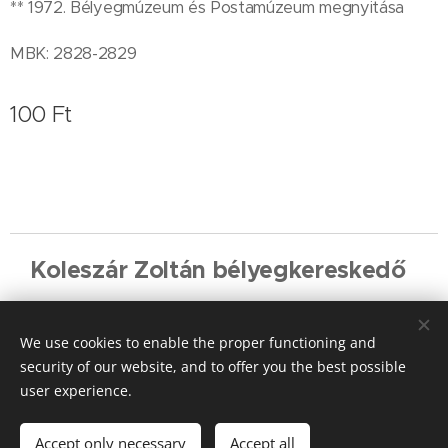
** 1972. Bélyegmúzeum és Postamúzeum megnyitása
MBK: 2828-2829
100
Ft
Koleszár Zoltán bélyegkereskedő
Cookies
We use cookies to enable the proper functioning and
Languages
security of our website, and to offer you the best possible
Magyar
English
Deutsch
user experience.
Add to cart
Accept only necessary
Accept all