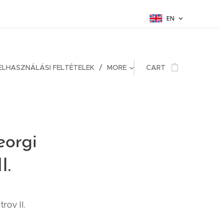
EN
ELHASZNÁLÁSI FELTÉTELEK
MORE
CART
eorgi
I.
rov II.