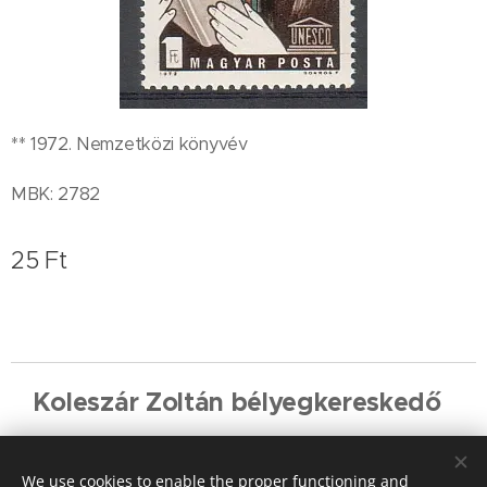
** 1972. Nemzetközi könyvév
MBK: 2782
25
Ft
Koleszár Zoltán bélyegkereskedő
Cookies
We use cookies to enable the proper functioning and