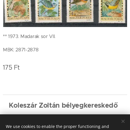
** 1973. Madarak sor VII.
MBK: 2871-2878
175
Ft
Koleszár Zoltán bélyegkereskedő
Cookies
We use cookies to enable the proper functioning and
Languages