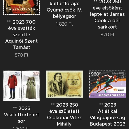
** 2023 250
kultúrflórája:
éve elsőként
Gyümölcsök IV.
lépte át James
bélyegsor
Cook a déli
** 2023 700
1 820
Ft
sarkkört
éve avatták
szentté
870
Ft
Aquinói Szent
Tamást
870
Ft
** 2023 250
** 2023
** 2023
éve született
Atlétikai
Viselettörténet
Csokonai Vitéz
Világbajnokság
sor
Mihály
Budapest 2023
1 300
Ft