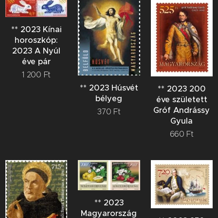
** 2023 Kínai
horoszkóp:
2023 A Nyúl
éve pár
1 200
Ft
** 2023 Húsvét
** 2023 200
bélyeg
éve született
Gróf Andrássy
370
Ft
Gyula
660
Ft
** 2023
Magyarország