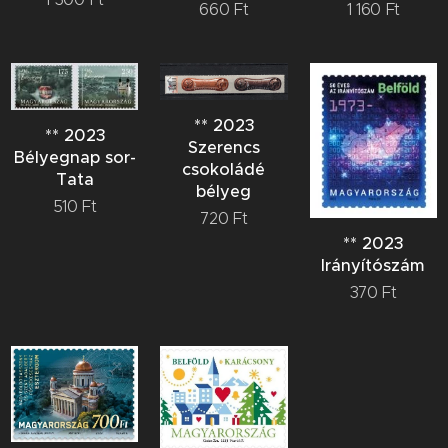
660
Ft
1 160
Ft
** 2023
** 2023
Szerencs
Bélyegnap sor-
csokoládé
Tata
bélyeg
510
Ft
720
Ft
** 2023
Irányítószám
370
Ft