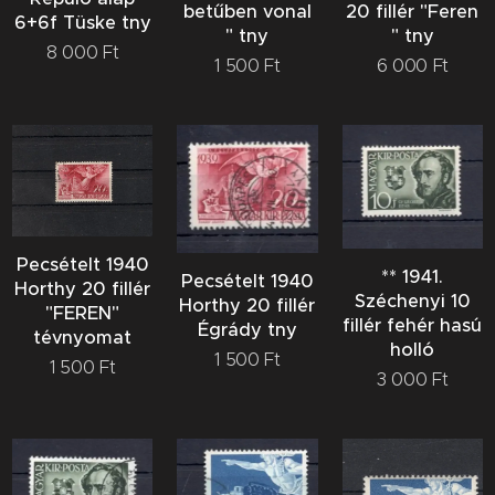
20 fillér "Feren
betűben vonal
6+6f Tüske tny
" tny
" tny
8 000
Ft
6 000
Ft
1 500
Ft
Pecsételt 1940
** 1941.
Pecsételt 1940
Horthy 20 fillér
Széchenyi 10
Horthy 20 fillér
"FEREN"
fillér fehér hasú
Égrády tny
tévnyomat
holló
1 500
Ft
1 500
Ft
3 000
Ft