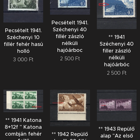
Pecsételt 1941.
Széchenyi 40
Pecsételt 1941.
fillér zászló
** 1941
Széchenyi 10
nélküli
Széchenyi 40
fillér fehér hasú
hajóárboc
filler zászló
holló
nélküli
2 500
Ft
3 000
Ft
hajóárbóc
2 500
Ft
** 1941 Katona
8+12f " Katona
** 1943 Repülő
combján fehér
** 1942 Repülő
alap "Az első