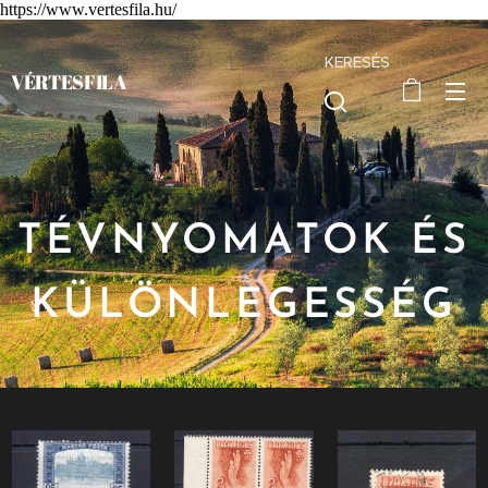
https://www.vertesfila.hu/
KERESÉS
VÉRTESFILA
TÉVNYOMATOK ÉS
KÜLÖNLEGESSÉG