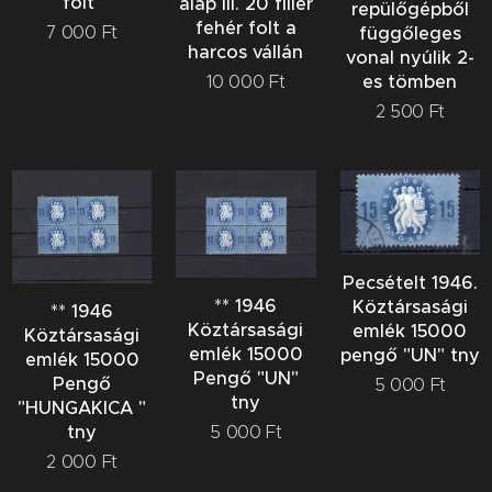
folt"
alap III. 20 fillér
repülőgépből
fehér folt a
függőleges
7 000
Ft
harcos vállán
vonal nyúlik 2-
es tömben
10 000
Ft
2 500
Ft
Pecsételt 1946.
** 1946
Köztársasági
** 1946
Köztársasági
emlék 15000
Köztársasági
emlék 15000
pengő "UN" tny
emlék 15000
Pengő "UN"
Pengő
5 000
Ft
tny
"HUNGAKICA "
tny
5 000
Ft
2 000
Ft