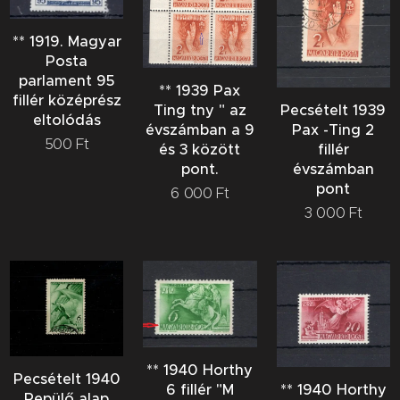
** 1919. Magyar
Posta
parlament 95
** 1939 Pax
fillér középrész
Ting tny " az
Pecsételt 1939
eltolódás
évszámban a 9
Pax -Ting 2
500
Ft
és 3 között
fillér
pont.
évszámban
pont
6 000
Ft
3 000
Ft
** 1940 Horthy
Pecsételt 1940
** 1940 Horthy
6 fillér "M
Repülő alap