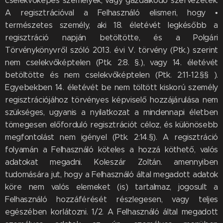
cselekvőképes személyek, vagy gazdálkodó szervezetek.
A regisztrációval a Felhasználó elismeri, hogy •
természetes személy, aki 18. életévét legkésőbb a
regisztráció napján betöltötte, és a Polgári
Törvénykönyvről szóló 2013. évi V. törvény (Ptk.) szerint
nem cselekvőképtelen (Ptk. 2:8. §.), vagy 14. életévét
betöltötte és nem cselekvőképtelen (Ptk. 2:11-12.§§ ).
Egyebekben 14. életévét be nem töltött kiskorú személy
regisztrációjához törvényes képviselő hozzájárulása nem
szükséges, ugyanis a nyilatkozat a mindennapi életben
tömegesen előforduló regisztrációt céloz, és különösebb
megfontolást nem igényel (Ptk. 2:14.§). A regisztráció
folyamán a Felhasználó köteles a hozzá köthető, valós
adatokat megadni. Koleszár Zoltán. amennyiben
tudomására jut, hogy a Felhasználó által megadott adatok
köre nem valós elemeket (is) tartalmaz, jogosult a
Felhasználó hozzáférését részlegesen, vagy teljes
egészében korlátozni. 1/2. A Felhasználó által megadott