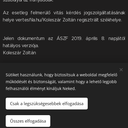
Az esetleg felmerülő vitás kérdés jogszolgáltatásának
helye vertesfila.hu/Koleszár Zoltán regisztrált székhelye.
Jelen dokumentum az ÁSZF 2019. április 8. napjától
hatályos verziója.
Koleszár Zoltán
Sütiket használunk, hogy biztosítsuk a weboldal megfelelő
működését és biztonságát, valamint hogy a lehető legjobb
felhasználói élményt kínáljuk Neked.
Koleszár Zoltán bélyegkereskedő
Csak a legszükségesebbek elfogadása
0620/9364-757
Sütik
Összes elfogadása
Nyelvek