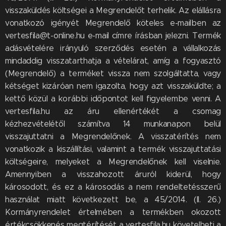
visszaküldés költségei a Megrendelőt terhelik. Az elállásra
vonatkozó igényét Megrendelő köteles e-mailben az
vertesfila@t-online.hu e-mail címre írásban jelezni. Termék
adásvételére irányuló szerződés esetén a vállalkozás
mindaddig visszatarthatja a vételárat, amíg a fogyasztó
(Megrendelő) a terméket vissza nem szolgáltatta, vagy
kétséget kizáróan nem igazolta, hogy azt visszaküldte; a
kettő közül a korábbi időpontot kell figyelembe venni. A
vertesfila.hu az áru ellenértékét a csomag
kézhezvételétől számítva 14 munkanapon belül
visszajuttatni a Megrendelőnek. A visszatérítés nem
vonatkozik a kiszállítási, valamint a termék visszajuttatási
költségeire, melyeket a Megrendelőnek kell viselnie.
Amennyiben a visszahozott áruról kiderül, hogy
károsodott, és ez a károsodás a nem rendeltetésszerű
használat miatt következett be, a 45/2014. (II. 26.)
Kormányrendelet értelmében a termékben okozott
értékcsökkenés megtérítését a vertesfila.hu követelheti a