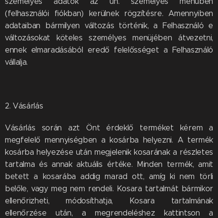
személyes adatok az ún. személyes menüben
(felhasználói fiókban) kerülnek rögzítésre. Amennyiben
adataiban bármilyen változás történik, a Felhasználó e
változásokat köteles személyes menüjében átvezetni,
ennek elmaradásából eredő felelősséget a Felhasználó
vállalja.
2. Vásárlás
Vásárlás során azt Önt érdeklő terméket kérem a
megfelelő mennyiségben a kosárba helyezni. A termék
kosárba helyezése után megjelenik kosarának a részletes
tartalma és annak aktuális értéke. Minden termék, amit
betett a kosarába addig marad ott, amíg ki nem törli
belőle, vagy meg nem rendeli. Kosara tartalmát bármikor
ellenőrizheti, módosíthatja, Kosara tartalmának
ellenőrzése után, a megrendeléshez kattintson a