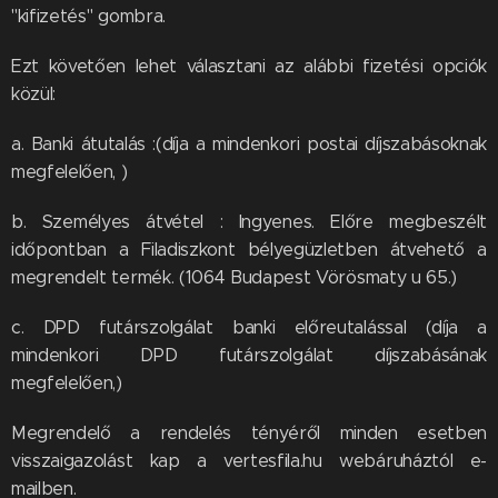
"kifizetés" gombra.
Ezt követően lehet választani az alábbi fizetési opciók
közül:
a. Banki átutalás :(díja a mindenkori postai díjszabásoknak
megfelelően, )
b. Személyes átvétel : Ingyenes. Előre megbeszélt
időpontban a Filadiszkont bélyegüzletben átvehető a
megrendelt termék. (1064 Budapest Vörösmaty u 65.)
c. DPD futárszolgálat banki előreutalással (díja a
mindenkori DPD futárszolgálat díjszabásának
megfelelően,)
Megrendelő a rendelés tényéről minden esetben
visszaigazolást kap a vertesfila.hu webáruháztól e-
mailben.