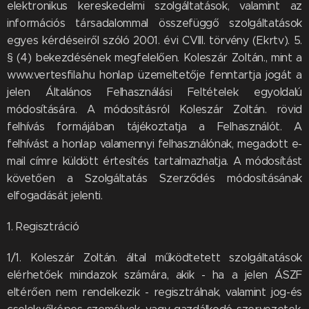
elektronikus kereskedelmi szolgáltatások, valamint az
információs társadalommal összefüggő szolgáltatások
egyes kérdéseiről szóló 2001. évi CVIII. törvény (Ekrtv). 5.
§ (4) bekezdésének megfelelően. Koleszár Zoltán., mint a
www.vertesfila.hu honlap üzemeltetője fenntartja jogát a
jelen Általános Felhasználási Feltételek egyoldalú
módosítására. A módosításról Koleszár Zoltán. rövid
felhívás formájában tájékoztatja a Felhasználót. A
felhívást a honlap valamennyi felhasználónak, megadott e-
mail címre küldött értesítés tartalmazhatja. A módosítást
követően a Szolgáltatás Szerződés módosításának
elfogadását jelenti.
1. Regisztráció
1/1. Koleszár Zoltán. által működtetett szolgáltatások
elérhetőek mindazok számára, akik - ha a jelen ÁSZF
eltérően nem rendelkezik - regisztrálnak, valamint jog-és