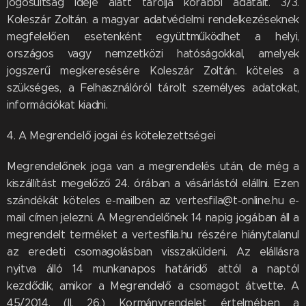
jogosultság ideje alatt tárolja korábbi adatait. 3/3.
Koleszár Zoltán. a magyar adatvédelmi rendelkezéseknek
megfelelően esetenként együttműködhet a helyi,
országos vagy nemzetközi hatóságokkal, amelyek
jogszerű megkeresésére Koleszár Zoltán. köteles a
szükséges, a Felhasználóról tárolt személyes adatokat,
információkat kiadni.
4. A Megrendelő jogai és kötelezettségei
Megrendelőnek joga van a megrendelés után, de még a
kiszállítást megelőző 24. órában a vásárlástól elállni. Ezen
szándékát köteles e-mailben az vertesfila@t-online.hu e-
mail címen jelezni. A Megrendelőnek 14 napig jogában áll a
megrendelt terméket a vertesfila.hu részére hiánytalanul
az eredeti csomagolásban visszaküldeni. Az elállásra
nyitva álló 14 munkanapos határidő attól a naptól
kezdődik, amikor a Megrendelő a csomagot átvette. A
45/2014. (II. 26.) Kormányrendelet értelmében a