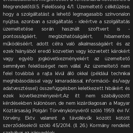
Megrendelőtől.5. Felelősség 4/1. Üzemeltető célkitűzése,
hogy a szolgáltatást a lehető legmagasabb színvonalon
nyújtsa, azonban a szolgáltatás - ideértve a szolgáltatás
üzemeltetése során használt szoftvert is -
pontosságáért, megbízhatóságáért, hibamentes
működéséért, adott célra való alkalmasságáért és az
ezek hiányából eredő közvetlen vagy közvetett károkért
vagy egyéb jogkövetkezményekért az üzemeltető
semmilyen felelősséget nem vállal. Az üzemeltető nem
felel továbbá a rajta kívül álló okkal (például technikai
meghibásodással vagy kimaradással, információ- és/vagy
adatvesztéssel) összefüggésben keletkezett hibákért és
ezek következményeiért.Az itt nem szabályozott
kérdésekben különösen, de nem kizárólagosan a Magyar
Köztársaság Polgári Törvénykönyvéről szóló 1959. évi IV.
törvény, Ektv. valamint a távollévők között kötött
szerződésekről szóló 45/2014. (II. 26.) Kormány rendelet
szabályai az irányadóak.