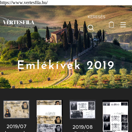
https://www.vertesfila.hu/
KERESÉS
VÉRTESFILA
Emlékívek 2019
2019/07
2019/08