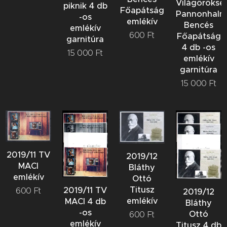
Világöröksé
piknik 4 db
Főapátság
Pannonhalm
-os
emlékív
Bencés
emlékív
600
Ft
Főapátság
garnitúra
4 db -os
15 000
Ft
emlékív
garnitúra
15 000
Ft
2019/11 TV
2019/12
MACI
Bláthy
emlékív
Ottó
Titusz
2019/11 TV
600
Ft
2019/12
emlékív
MACI 4 db
Bláthy
-os
Ottó
600
Ft
emlékív
Titusz 4 db