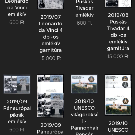
Leonardo
Puskás
da Vinci
Tivadar
emlékív
emlékív
2019/08
2019/07
Puskás
600
Ft
600
Ft
Leonardo
Tivadar 4
da Vinci 4
db -os
db -os
emlékív
emlékív
garnitúra
garnitúra
15 000
Ft
15 000
Ft
2019/10
2019/09
UNESCO
Páneurópai
világöröksége
piknik
I.-
emlékív
2019/10
2019/09
Pannonhalmi
600
Ft
UNESCO
Páneurópai
Bencés