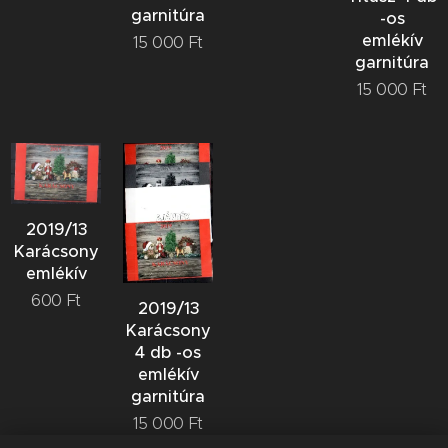
garnitúra
-os
emlékív
15 000
Ft
garnitúra
15 000
Ft
2019/13
Karácsony
emlékív
600
Ft
2019/13
Karácsony
4 db -os
emlékív
garnitúra
15 000
Ft