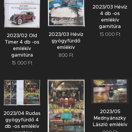
2023/03 Hévíz
4 db -os
emlékív
garnitúra
2023/03 Hévíz
15 000
Ft
2023/02 Old
gyógyfürdő
Timer 4 db -os
emlékív
emlékív
garnitúra
800
Ft
15 000
Ft
2023/05
2023/04 Rudas
Mednyánszky
gyógyfürdő 4
László emlékív
db -os emlékív