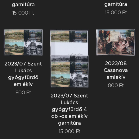
garnitúra
garnitúra
15 000
Ft
15 000
Ft
2023/08
2023/07 Szent
Casanova
Lukács
emlékív
gyógyfürdő
emlékív
800
Ft
800
Ft
2023/07 Szent
Lukács
gyógyfürdő 4
db -os emlékív
garnitúra
15 000
Ft