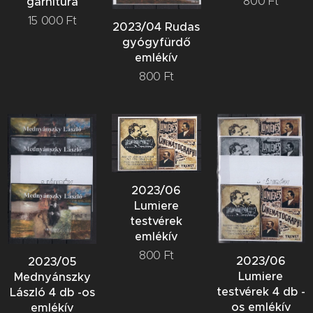
800
Ft
garnitúra
15 000
Ft
2023/04 Rudas
gyógyfürdő
emlékív
800
Ft
2023/06
Lumiere
testvérek
emlékív
800
Ft
2023/06
2023/05
Lumiere
Mednyánszky
testvérek 4 db -
László 4 db -os
os emlékív
emlékív