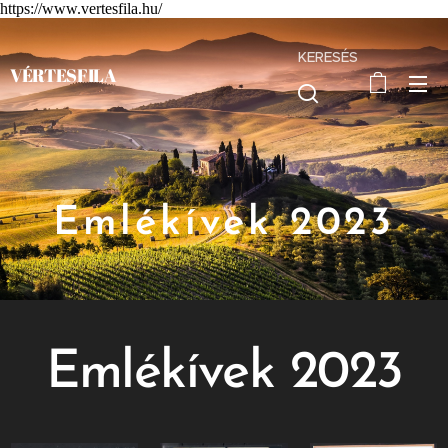
https://www.vertesfila.hu/
KERESÉS
VÉRTESFILA
Emlékívek 2023
Emlékívek 2023