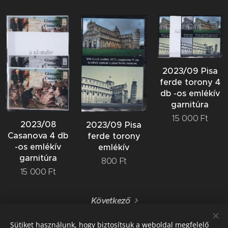
2023/09 Pisa
ferde torony 4
db -os emlékív
garnitúra
15 000
Ft
2023/08
2023/09 Pisa
Casanova 4 db
ferde torony
-os emlékív
emlékív
garnitúra
800
Ft
15 000
Ft
Következő
Sütiket használunk, hogy biztosítsuk a weboldal megfelelő