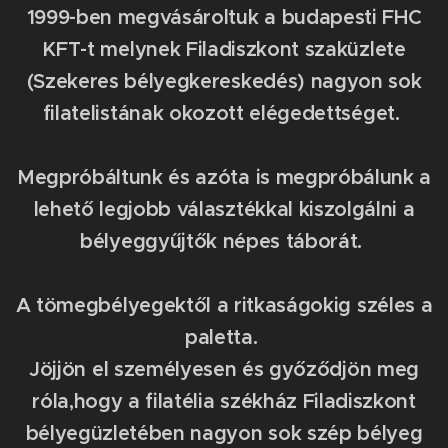
1999-ben megvásároltuk a budapesti FHC
KFT-t melynek Filadiszkont szaküzlete
(Szekeres bélyegkereskedés) nagyon sok
filatelistának okozott elégedettséget.
Megpróbáltunk és azóta is megpróbálunk a
lehető legjobb választékkal kiszolgálni a
bélyeggyűjtők népes táborát.
A tömegbélyegektől a ritkaságokig széles a
paletta.
Jöjjön el személyesen és győződjön meg
róla,hogy a filatélia székház Filadiszkont
bélyegüzletében nagyon sok szép bélyeg