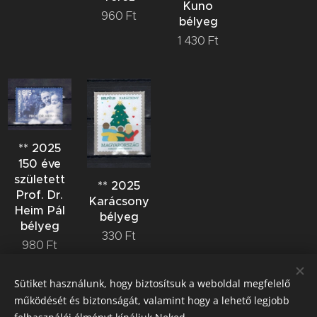
Kuno
960
Ft
bélyeg
1 430
Ft
** 2025
150 éve
született
** 2025
Prof. Dr.
Karácsony
Heim Pál
bélyeg
bélyeg
330
Ft
980
Ft
Sütiket használunk, hogy biztosítsuk a weboldal megfelelő
működését és biztonságát, valamint hogy a lehető legjobb