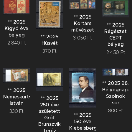
** 2025
** 2025
Kortárs
** 2025
Kígyó éve
művészet
Régészet
bélyeg
** 2025
CEPT
3 050
Ft
2 840
Ft
Húsvét
bélyeg
370
Ft
2 450
Ft
** 2025 98.
Bélyegnap-
** 2025
Szolnok
Nemeskürty
** 2025
sor
István
250 éve
800
Ft
született
330
Ft
** 2025
Gróf
150 éve
Brunszvik
Klebelsberg
Teréz