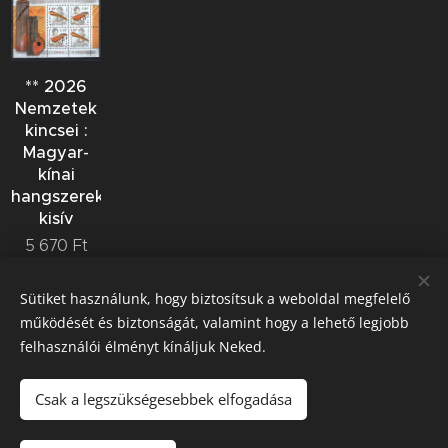
** 2026
Nemzetek
kincsei :
Magyar-
kínai
hangszerek
kisív
5 670
Ft
Sütiket használunk, hogy biztosítsuk a weboldal megfelelő
működését és biztonságát, valamint hogy a lehető legjobb
felhasználói élményt kínáljuk Neked.
Koleszár Zoltán bélyegkereskedő
Csak a legszükségesebbek elfogadása
0620/9364-757
Sütik