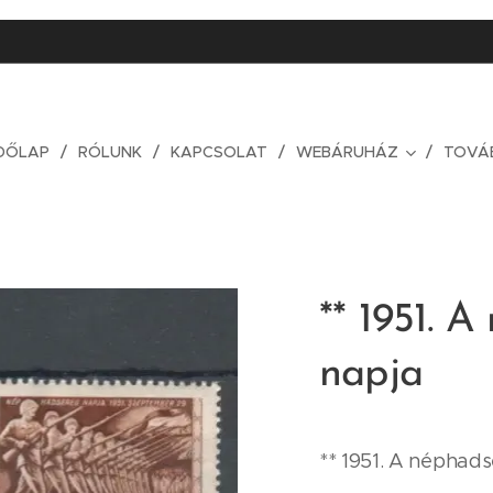
DŐLAP
RÓLUNK
KAPCSOLAT
WEBÁRUHÁZ
TOVÁ
** 1951. 
napja
** 1951. A néphad