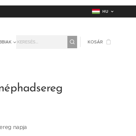
HU
BBIAK
KOSÁR
A néphadsereg
sereg napja