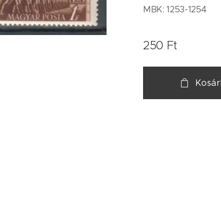
MBK: 1253-1254
250
Ft
Kosá