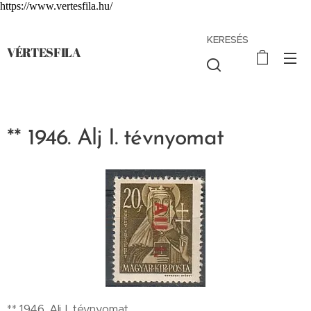
https://www.vertesfila.hu/
KERESÉS
VÉRTESFILA
** 1946. Alj I. tévnyomat
** 1946. Alj I. tévnyomat