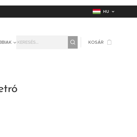
HU
BBIAK
KOSÁR
etró