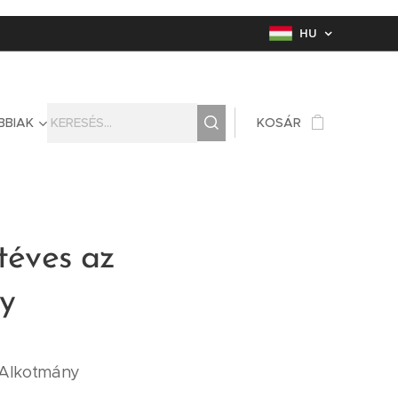
HU
BBIAK
KOSÁR
Ötéves az
y
z Alkotmány