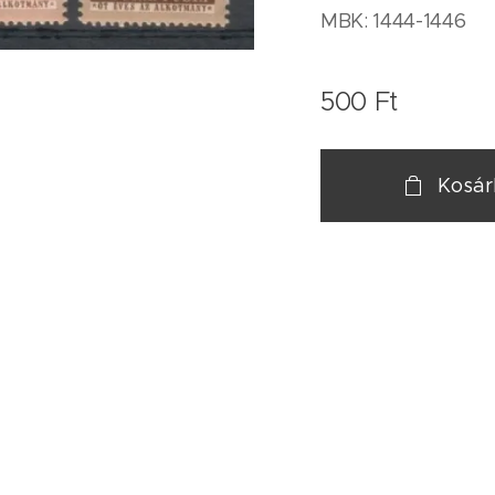
MBK: 1444-1446
500
Ft
Kosá