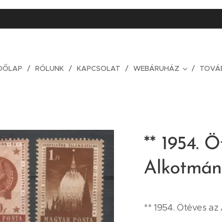
DŐLAP
RÓLUNK
KAPCSOLAT
WEBÁRUHÁZ
TOVÁ
** 1954. 
Alkotmán
** 1954. Ötéves a