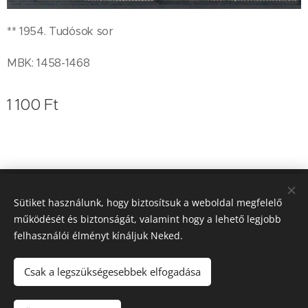
** 1954. Tudósok sor
MBK: 1458-1468
1 100
Ft
Koleszár Zoltán bélyegkereskedő
Sütiket használunk, hogy biztosítsuk a weboldal megfelelő
működését és biztonságát, valamint hogy a lehető legjobb
0620/9364-757
Sütik
felhasználói élményt kínáljuk Neked.
Nyelvek
Magyar
English
Deutsch
Csak a legszükségesebbek elfogadása