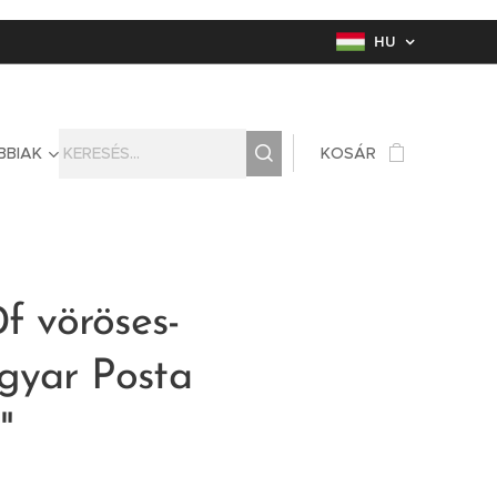
HU
BBIAK
KOSÁR
0f vöröses-
gyar Posta
"