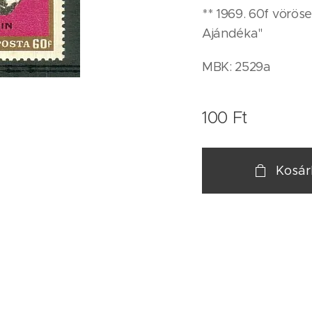
** 1969. 60f vörös
Ajándéka"
MBK: 2529a
100
Ft
Kosá