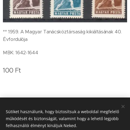
** 1959. A Magyar Tanácsköztársaság kikiáltásának 40.
Évfordulója
MBK: 1642-1644
100
Ft
Koleszár Zoltán bélyegkereskedő
Sütiket használunk, hogy biztosítsuk a weboldal megfelelő
működését és biztonságát, valamint hogy a lehető legjobb
0620/9364-757
Sütik
felhasználói élményt kínáljuk Neked.