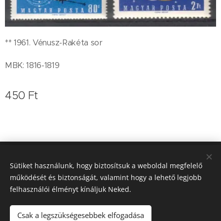
** 1961. Vénusz-Rakéta sor
MBK: 1816-1819
450
Ft
Koleszár Zoltán bélyegkereskedő
Sütiket használunk, hogy biztosítsuk a weboldal megfelelő
működését és biztonságát, valamint hogy a lehető legjobb
0620/9364-757
Sütik
felhasználói élményt kínáljuk Neked.
Nyelvek
Magyar
English
Deutsch
Csak a legszükségesebbek elfogadása