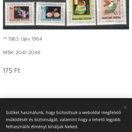
** 1963. Újév 1964
MBK: 2041-2048
175
Ft
Koleszár Zoltán bélyegkereskedő
Sütiket használunk, hogy biztosítsuk a weboldal megfelelő
működését és biztonságát, valamint hogy a lehető legjobb
0620/9364-757
Sütik
felhasználói élményt kínáljuk Neked.