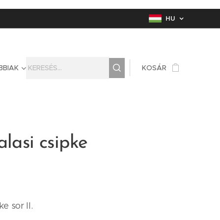
HU
BBIAK
KOSÁR
alasi csipke
e sor II.