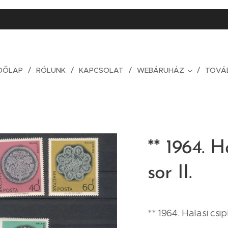
DŐLAP
RÓLUNK
KAPCSOLAT
WEBÁRUHÁZ
TOVÁ
** 1964. H
sor II.
** 1964. Halasi csipk