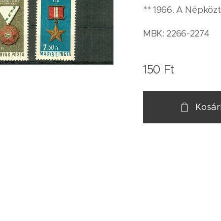
** 1966. A Népközt
MBK: 2266-2274
150
Ft
Kosá