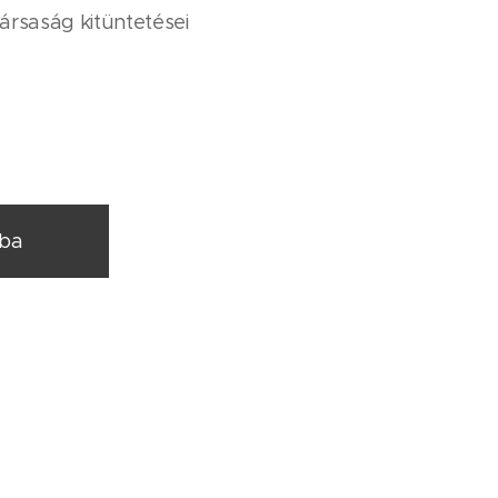
ársaság kitüntetései
rba