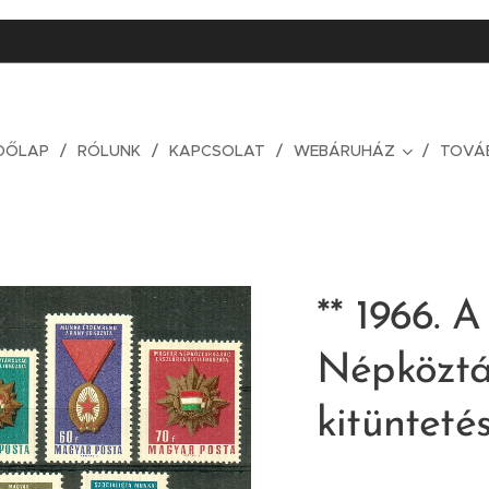
DŐLAP
RÓLUNK
KAPCSOLAT
WEBÁRUHÁZ
TOVÁ
** 1966. A
Népköztá
kitüntetés