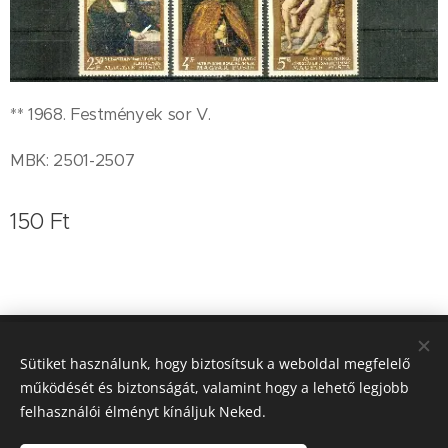
** 1968. Festmények sor V.
MBK: 2501-2507
150
Ft
Koleszár Zoltán bélyegkereskedő
Sütiket használunk, hogy biztosítsuk a weboldal megfelelő
működését és biztonságát, valamint hogy a lehető legjobb
0620/9364-757
Sütik
felhasználói élményt kínáljuk Neked.
Nyelvek