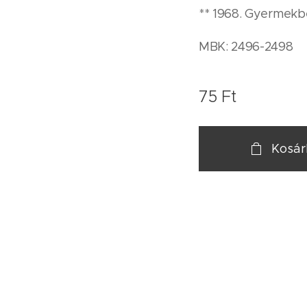
** 1968. Gyermekb
MBK: 2496-2498
75
Ft
Kosá