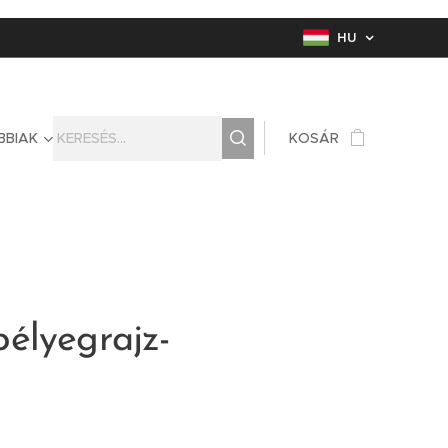
HU
BBIAK
KOSÁR
élyegrajz-