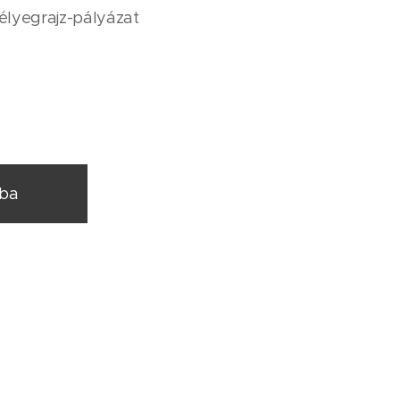
élyegrajz-pályázat
rba