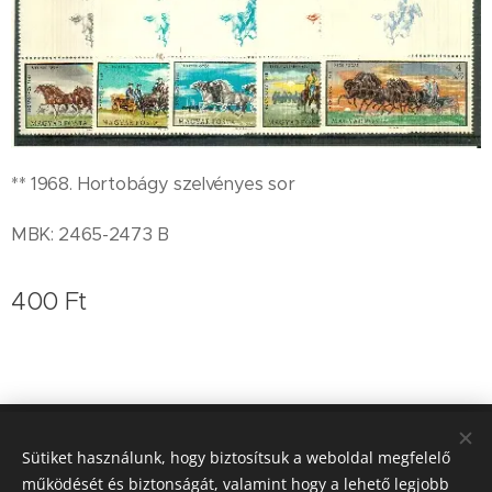
** 1968. Hortobágy szelvényes sor
MBK: 2465-2473 B
400
Ft
Koleszár Zoltán bélyegkereskedő
Sütiket használunk, hogy biztosítsuk a weboldal megfelelő
működését és biztonságát, valamint hogy a lehető legjobb
0620/9364-757
Sütik