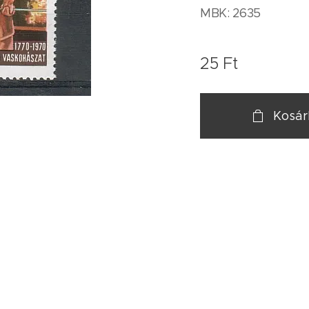
MBK: 2635
25
Ft
Kosá