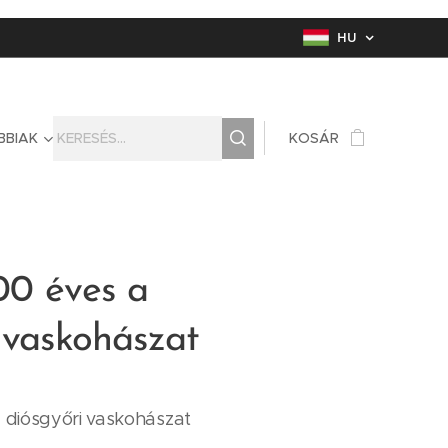
HU
BBIAK
KOSÁR
200 éves a
 vaskohászat
a diósgyőri vaskohászat