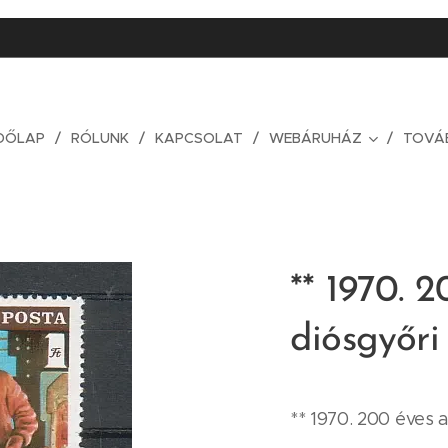
DŐLAP
RÓLUNK
KAPCSOLAT
WEBÁRUHÁZ
TOVÁ
** 1970. 
diósgyőri
** 1970. 200 éves 