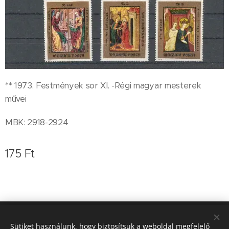
** 1973. Festmények sor XI. -Régi magyar mesterek
művei
MBK: 2918-2924
175
Ft
Koleszár Zoltán bélyegkereskedő
Sütiket használunk, hogy biztosítsuk a weboldal megfelelő