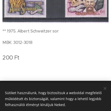
** 1975. Albert Schweitzer sor
MBK: 3012-3018
200
Ft
Koleszár Zoltán bélyegkereskedő
Sütiket használunk, hogy biztosítsuk a weboldal megfelelő
működését és biztonságát, valamint hogy a lehető legjobb
0620/9364-757
Sütik
felhasználói élményt kínáljuk Neked.
Nyelvek