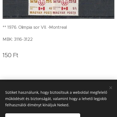
** 1976. Olimpia sor VII. -Montreal
MBK: 3116-3122
150
Ft
Koleszár Zoltán bélyegkereskedő
Sütiket használunk, hogy biztosítsuk a weboldal megfelelő
működését és biztonságát, valamint hogy a lehető legjobb
0620/9364-757
Sütik
felhasználói élményt kínáljuk Neked.
Nyelvek
Magyar
English
Deutsch