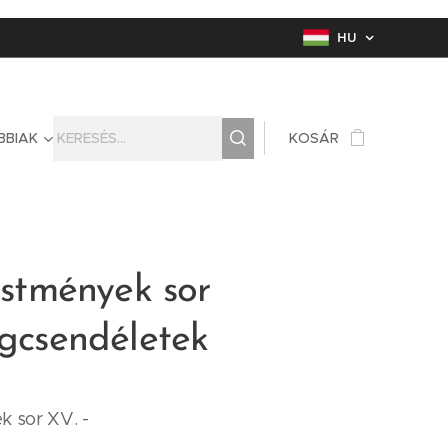
HU
BBIAK
KOSÁR
Festmények sor
ágcsendéletek
k sor XV. -