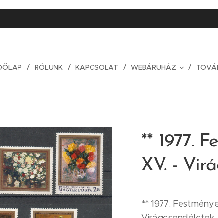
DŐLAP
RÓLUNK
KAPCSOLAT
WEBÁRUHÁZ
TOVÁ
** 1977. 
XV. - Vir
** 1977. Festménye
Virágcsendéletek