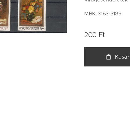
MBK: 3183-3189
200
Ft
Kosá